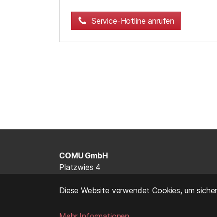
Service-Hotline anrufen
COMU GmbH
Platzwies 4
87758 Kronburg/Kardorf
Diese Website verwendet Cookies, um sicherz
0 83 94 / 92 60 50
info@comu.de
Mehr Informationen