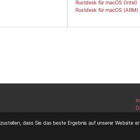
Rustdesk für macOS (Intel)
Rustdesk für macOS (ARM)
I
D
ustellen, dass Sie das beste Ergebnis auf unserer Website erz