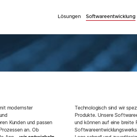
Lösungen
Softwareentwicklung
mit modernster
Technologisch sind wir spez
 und
Produkte. Unsere Softwaree
eren Kunden und passen
und können auf eine breite
 Prozessen an. Ob
Softwareentwicklungswerksze
le App –
wir entwickeln
Lage schnell und zuverlässi