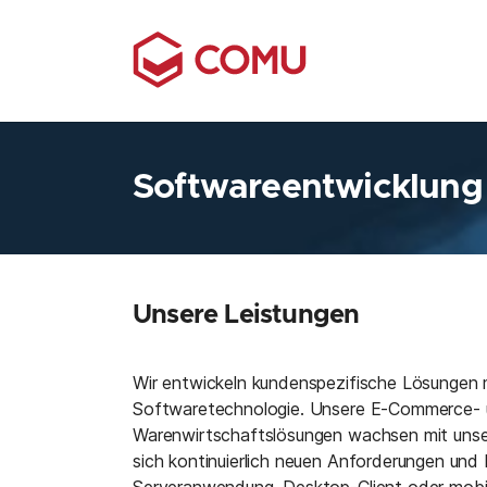
Skip to main navigation
Zum Hauptinhalt springen
Skip to page footer
Softwareentwicklung
Unsere Leistungen
Wir entwickeln kundenspezifische Lösungen 
Softwaretechnologie. Unsere E-Commerce-
Warenwirtschaftslösungen wachsen mit uns
sich kontinuierlich neuen Anforderungen und
Serveranwendung, Desktop-Client oder mobi