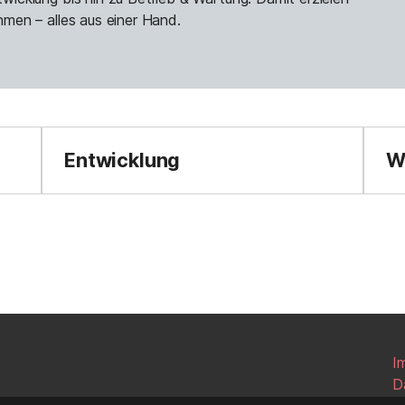
men – alles aus einer Hand.
Entwicklung
W
I
D